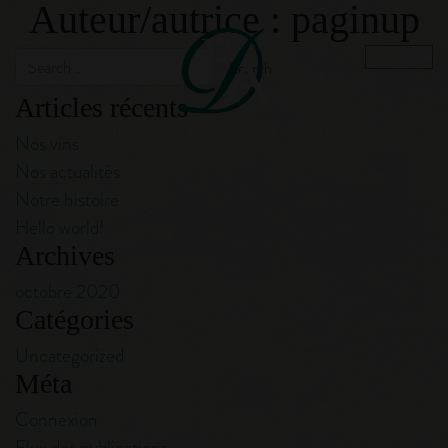
Auteur/autrice :
paginup
Menu
Choisir
une
langue
Articles récents
Nos vins
Nos actualités
Notre histoire
Hello world!
Archives
octobre 2020
Catégories
Uncategorized
Méta
Connexion
Flux des publications