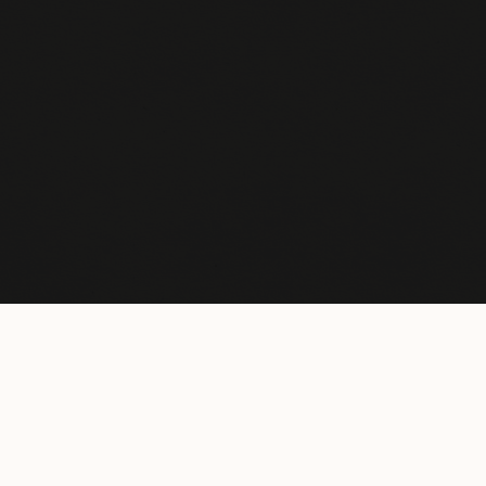
Our wines
Corton Les Renardes Rouge
Grand Cru
Corton-Charlemagne Blanc
Grand Cru