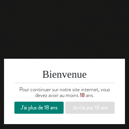
Bienvenue
Pour continuer sur notre site internet, vous
devez avoir au moins
18
ans.
J'ai plus de 18 ans
Je n'ai pas 18 ans