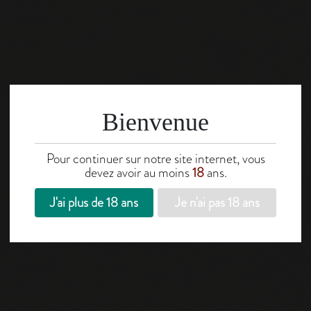
Bienvenue
Pour continuer sur notre site internet, vous
devez avoir au moins
18
ans.
J'ai plus de 18 ans
Je n'ai pas 18 ans