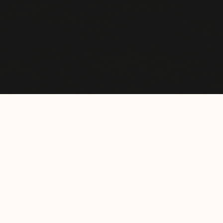
ton Les Renardes
Grand Cru
Vineyard age
Soil type
Average
Annual
35 years
Clay
Production
limestone
1250