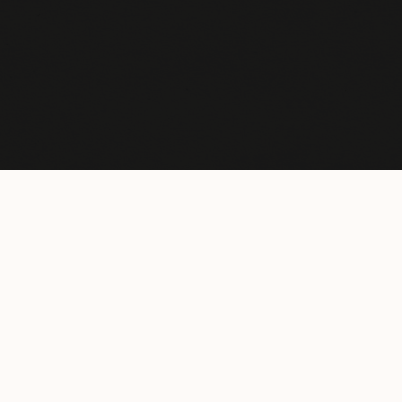
Cor
Area
28,71 acres